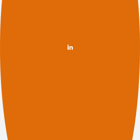
Nieuwsgierig naar onze diensten?
Contact
(078) 770 8008
bedrijfsvoering@drechtsteden.nl
Volg ons
Bezoekadres
Bedrijfsvoering Drechtsteden
Noordendijk 248
3311 RR, Dordrecht
Postadres
Gemeente Dordrecht