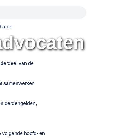
hares
advocaten
nderdeel van de
cht samenwerken
en derdengelden,
e volgende hoofd- en