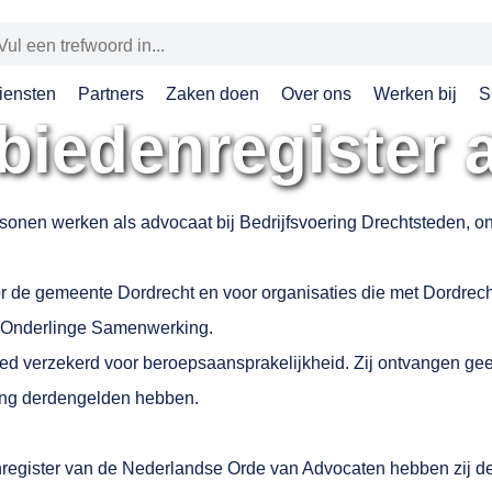
iensten
Partners
Zaken doen
Over ons
Werken bij
S
biedenregister 
onen werken als advocaat bij Bedrijfsvoering Drechtsteden, o
or de gemeente Dordrecht en voor organisaties die met Dordre
 Onderlinge Samenwerking.
ed verzekerd voor beroepsaansprakelijkheid. Zij ontvangen ge
ting derdengelden hebben.
nregister van de Nederlandse Orde van Advocaten hebben zij d