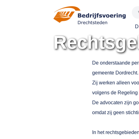
Spring
naar
inhoud
D
Rechtsge
De onderstaande pers
gemeente Dordrecht.
Zij werken alleen vo
volgens de Regeling
De advocaten zijn go
omdat zij geen stich
In het rechtsgebiede