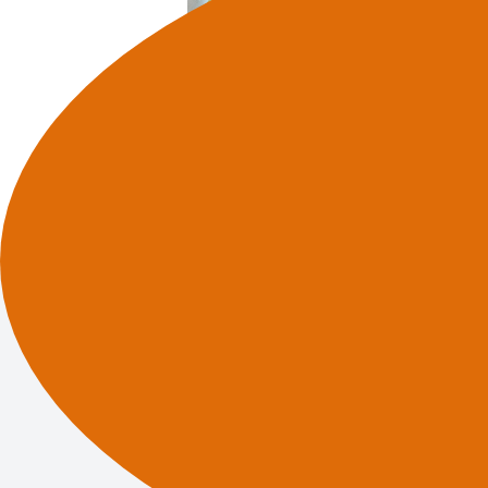
Werken bij ons
Contact
Be
(078) 770 8008
Bed
bedrijfsvoering@drechtsteden.nl
Noo
331
Volg ons