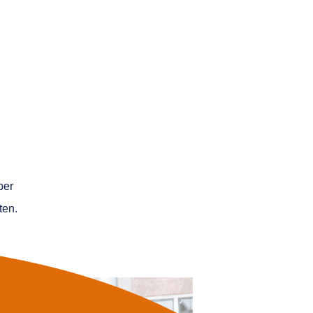
per
ten.