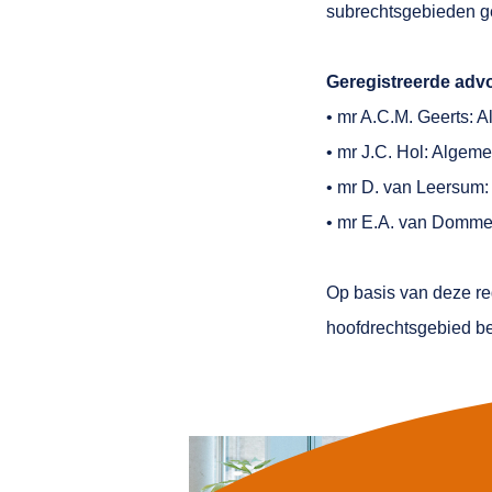
subrechtsgebieden ge
Geregistreerde adv
• mr A.C.M. Geerts: A
• mr J.C. Hol: Algemen
• mr D. van Leersum: 
• mr E.A. van Dommele
Op basis van deze reg
hoofdrechtsgebied b