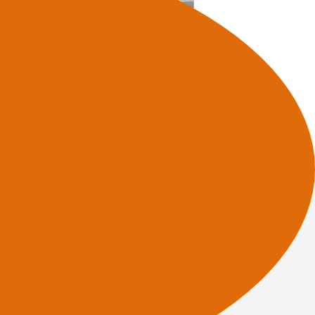
 naar onze diensten?
Vacature
s
werkenbijdrechtsteden.nl
Privacy
Privacyverklaring