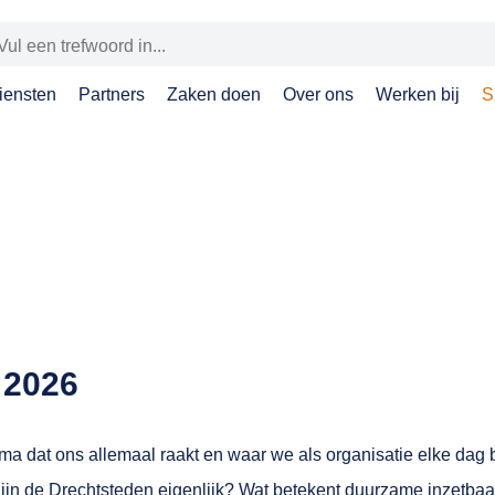
iensten
Partners
Zaken doen
Over ons
Werken bij
S
 2026
ma dat ons allemaal raakt en waar we als organisatie elke dag
jn de Drechtsteden eigenlijk? Wat betekent duurzame inzetbaa