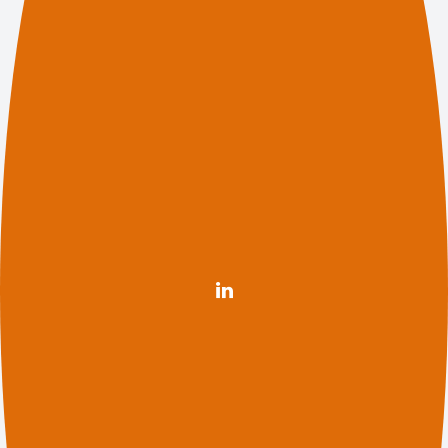
Nieuwsgierig naar onze diensten?
Contact
(078) 770 8008
bedrijfsvoering@drechtsteden.nl
Volg ons